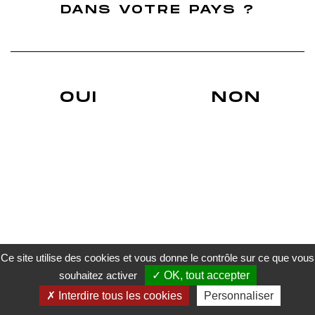
Finition Ugni Blanc
DANS VOTRE PAYS ?
Finition Grenache
Nos Actus
Blog du whisky Français
Actualités sur les réseaux sociaux
Déchiffrer une étiquette d'un Whisky
Du whisky français évidemment !
Un Whisky de terroir.
OUI
NON
Whiskies Français finition cépage
A. Roborel de Climens
Trouver un revendeur
Livraison
Conditions générales de vente
Mentions légales
Politique de confidentialité
Gestion des cookies
Paiement sécurisé
Ce site utilise des cookies et vous donne le contrôle sur ce que vous
souhaitez activer
OK, tout accepter
L’ABUS D’ALCOOL EST DANGEREUX POUR LA SANTE. À CONSOMMER AVEC MODÉRATION.
Interdire tous les cookies
Personnaliser