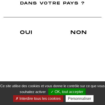
Finition Ugni Blanc
DANS VOTRE PAYS ?
Finition Grenache
Nos Actus
Blog du whisky Français
Actualités sur les réseaux sociaux
Déchiffrer une étiquette d'un Whisky
Du whisky français évidemment !
Un Whisky de terroir.
OUI
NON
Whiskies Français finition cépage
A. Roborel de Climens
Trouver un revendeur
Livraison
Conditions générales de vente
Mentions légales
Politique de confidentialité
Gestion des cookies
Paiement sécurisé
Ce site utilise des cookies et vous donne le contrôle sur ce que vous
souhaitez activer
OK, tout accepter
L’ABUS D’ALCOOL EST DANGEREUX POUR LA SANTE. À CONSOMMER AVEC MODÉRATION.
Interdire tous les cookies
Personnaliser