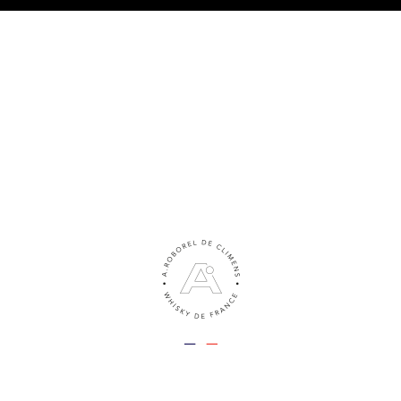
TRE PHILOSOPHIE
LES WHISKIES
NOS ACTUS
LE BLO
freres