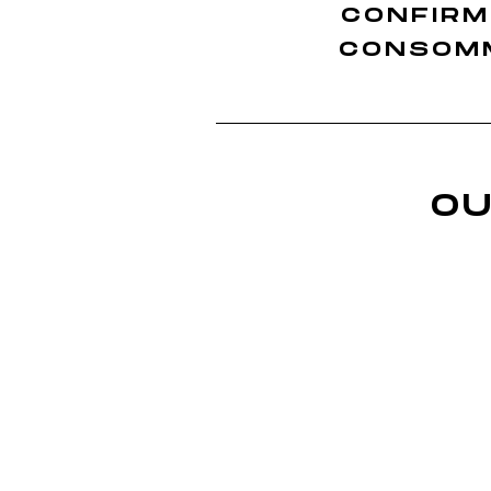
CONFIRM
Nos Whiskies Français
Finition Sauvignon
CONSOMM
Finition Merlot
Finition Sémillon
Finition Rolle
Finition Ugni Blanc
Finition Grenache
OU