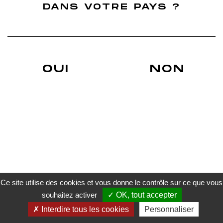
Finition Ugni Blanc
DANS VOTRE PAYS ?
Finition Grenache
Nos Actus
Blog du whisky Français
Actualités sur les réseaux sociaux
Déchiffrer une étiquette d'un Whisky
Du whisky français évidemment !
Un Whisky de terroir.
OUI
NON
Whiskies Français finition cépage
A. Roborel de Climens
Trouver un revendeur
Livraison
Conditions générales de vente
Mentions légales
Politique de confidentialité
Gestion des cookies
Paiement sécurisé
Ce site utilise des cookies et vous donne le contrôle sur ce que vous
souhaitez activer
OK, tout accepter
L’ABUS D’ALCOOL EST DANGEREUX POUR LA SANTE. À CONSOMMER AVEC MODÉRATION.
Interdire tous les cookies
Personnaliser