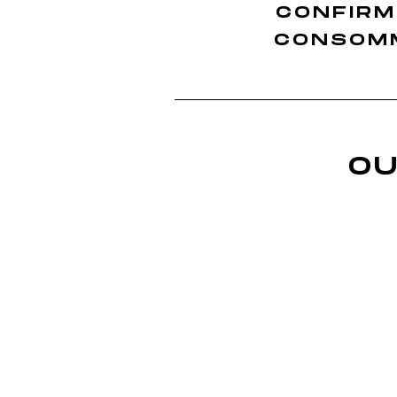
CONFIRM
Nos Whiskies Français
Finition Sauvignon
CONSOMM
Finition Merlot
Finition Sémillon
Finition Rolle
Finition Ugni Blanc
Finition Grenache
OU