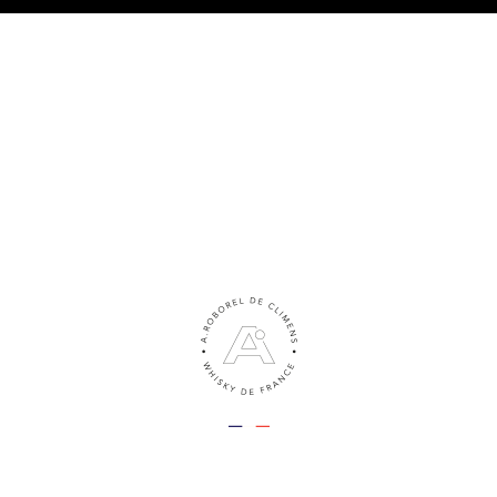
TRE PHILOSOPHIE
LES WHISKIES
NOS ACTUS
LE BLO
e de céline