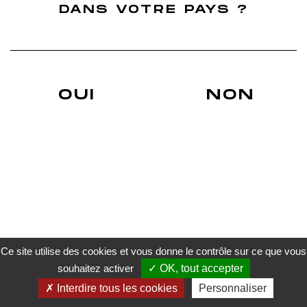
Finition Ugni Blanc
DANS VOTRE PAYS ?
Finition Grenache
Nos Actus
Blog du whisky Français
Actualités sur les réseaux sociaux
Déchiffrer une étiquette d'un Whisky
Du whisky français évidemment !
Un Whisky de terroir.
OUI
NON
Whiskies Français finition cépage
A. Roborel de Climens
Trouver un revendeur
Livraison
Conditions générales de vente
Mentions légales
Politique de confidentialité
Gestion des cookies
Paiement sécurisé
Ce site utilise des cookies et vous donne le contrôle sur ce que vous
souhaitez activer
OK, tout accepter
L’ABUS D’ALCOOL EST DANGEREUX POUR LA SANTE. À CONSOMMER AVEC MODÉRATION.
Interdire tous les cookies
Personnaliser