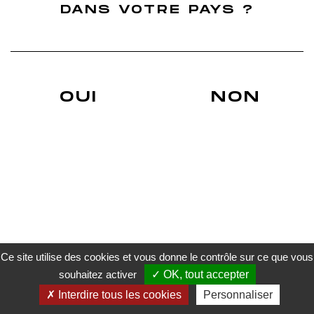
Finition Ugni Blanc
DANS VOTRE PAYS ?
Finition Grenache
Nos Actus
Blog du whisky Français
Actualités sur les réseaux sociaux
Déchiffrer une étiquette d'un Whisky
Du whisky français évidemment !
Un Whisky de terroir.
OUI
NON
Whiskies Français finition cépage
A. Roborel de Climens
Trouver un revendeur
Livraison
Conditions générales de vente
Mentions légales
Politique de confidentialité
Gestion des cookies
Paiement sécurisé
Ce site utilise des cookies et vous donne le contrôle sur ce que vous
souhaitez activer
OK, tout accepter
L’ABUS D’ALCOOL EST DANGEREUX POUR LA SANTE. À CONSOMMER AVEC MODÉRATION.
Interdire tous les cookies
Personnaliser