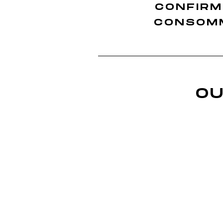
CONFIRM
Finition Sauvignon
Finition Merlot
CONSOMM
Finition Sémillon
Finition Rolle
Finition Ugni Blanc
Finition Grenache
OU