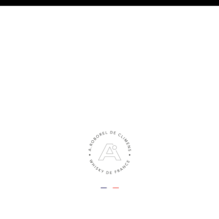
TRE PHILOSOPHIE
LES WHISKIES
NOS ACTUS
LE BLO
& restaurant de l’abbaye
 DE L’ABBAYE
AYE
Nos Actus
A.