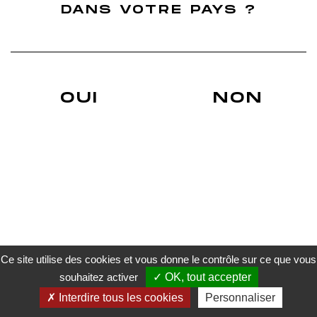
Finition Ugni Blanc
DANS VOTRE PAYS ?
Finition Grenache
Nos Actus
Blog du whisky Français
Actualités sur les réseaux sociaux
Déchiffrer une étiquette d'un Whisky
Du whisky français évidemment !
Un Whisky de terroir.
OUI
NON
Whiskies Français finition cépage
A. Roborel de Climens
Trouver un revendeur
Livraison
Conditions générales de vente
Mentions légales
Politique de confidentialité
Gestion des cookies
Paiement sécurisé
Ce site utilise des cookies et vous donne le contrôle sur ce que vous
souhaitez activer
OK, tout accepter
L’ABUS D’ALCOOL EST DANGEREUX POUR LA SANTE. À CONSOMMER AVEC MODÉRATION.
Interdire tous les cookies
Personnaliser