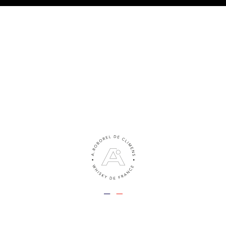
TRE PHILOSOPHIE
LES WHISKIES
NOS ACTUS
LE BLO
eclerc sadis
Nos Actus
A.