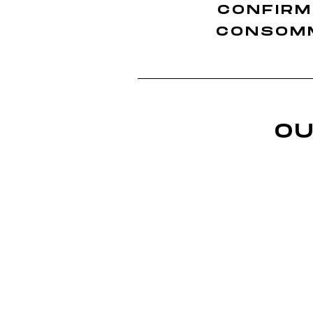
CONFIRM
Finition Sauvignon
Finition Merlot
CONSOMM
Finition Sémillon
Finition Rolle
Finition Ugni Blanc
Finition Grenache
OU