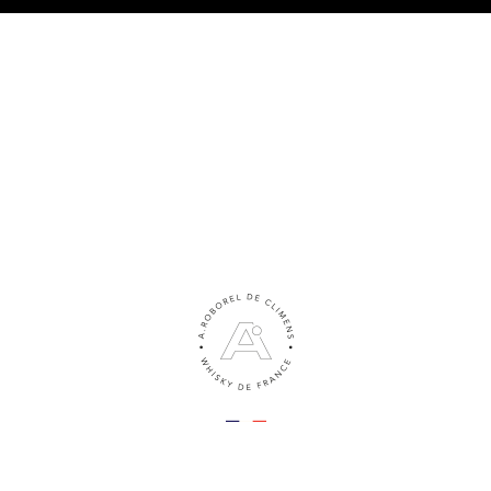
TRE PHILOSOPHIE
LES WHISKIES
NOS ACTUS
LE BLO
es stuart
Nos Actus
A.