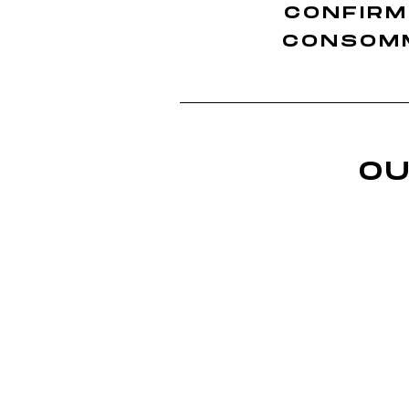
CONFIRM
Finition Sauvignon
Finition Merlot
CONSOMM
Finition Sémillon
Finition Rolle
Finition Ugni Blanc
Finition Grenache
OU